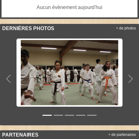
Aucun évènement aujourd'hui
DERNIÈRES PHOTOS
+ de photos
Précedent
Sui
PARTENAIRES
+ de partenaires