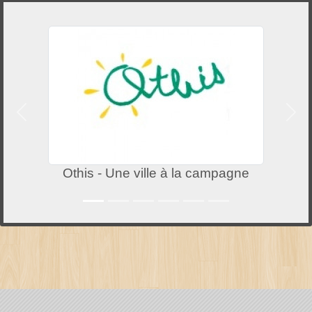
Précedent
Suiv
Othis - Une ville à la campagne